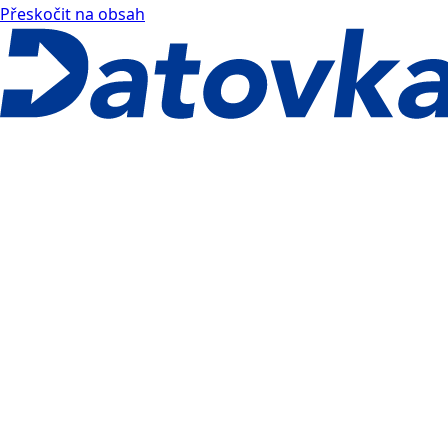
Přeskočit na obsah
Datovka docs