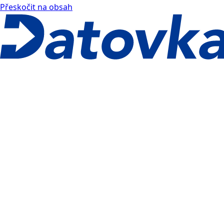
Přeskočit na obsah
Datovka docs