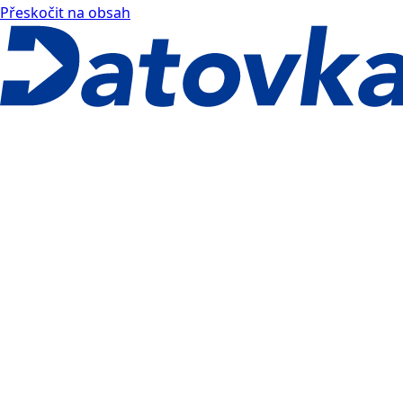
Přeskočit na obsah
Datovka docs