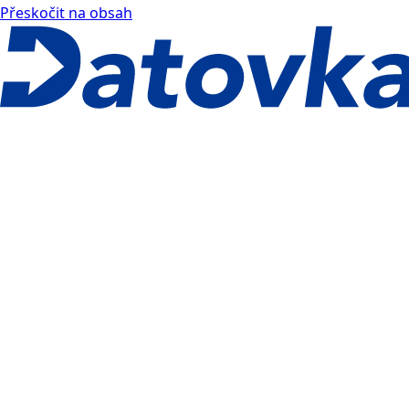
Přeskočit na obsah
Datovka docs