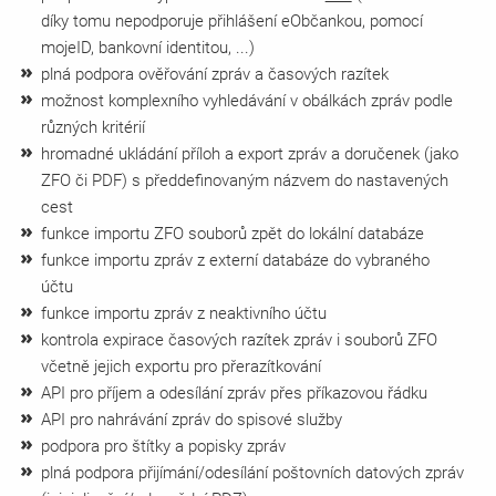
díky tomu nepodporuje přihlášení eObčankou, pomocí
mojeID, bankovní identitou, ...)
plná podpora ověřování zpráv a časových razítek
možnost komplexního vyhledávání v obálkách zpráv podle
různých kritérií
hromadné ukládání příloh a export zpráv a doručenek (jako
ZFO či PDF) s předdefinovaným názvem do nastavených
cest
funkce importu ZFO souborů zpět do lokální databáze
funkce importu zpráv z externí databáze do vybraného
účtu
funkce importu zpráv z neaktivního účtu
kontrola expirace časových razítek zpráv i souborů ZFO
včetně jejich exportu pro přerazítkování
API pro příjem a odesílání zpráv přes příkazovou řádku
API pro nahrávání zpráv do spisové služby
podpora pro štítky a popisky zpráv
plná podpora přijímání/odesílání poštovních datových zpráv